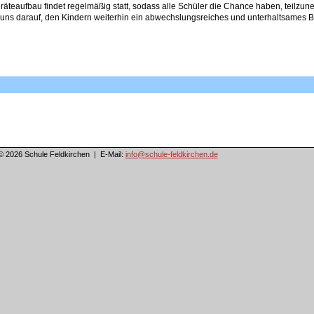
räteaufbau findet regelmäßig statt, sodass alle Schüler die Chance haben, teilzun
 uns darauf, den Kindern weiterhin ein abwechslungsreiches und unterhaltsames
© 2026 Schule Feldkirchen | E-Mail:
info@schule-feldkirchen.de