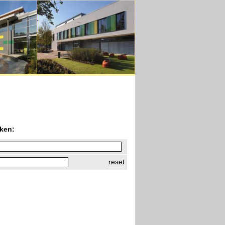
ken:
reset