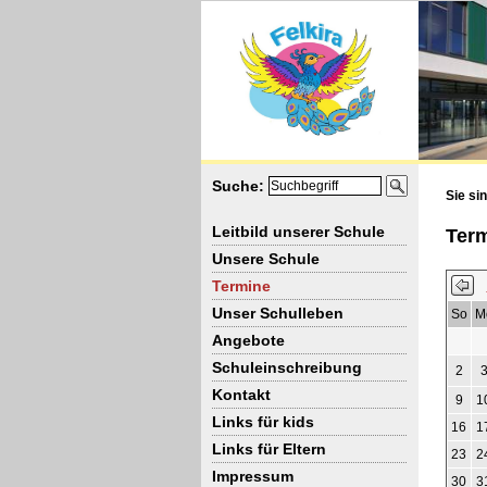
Suche:
Sie sin
Leitbild unserer Schule
Ter
Unsere Schule
Termine
Unser Schulleben
So
M
Angebote
Schuleinschreibung
2
Kontakt
9
1
Links für kids
16
1
Links für Eltern
23
2
Impressum
30
3