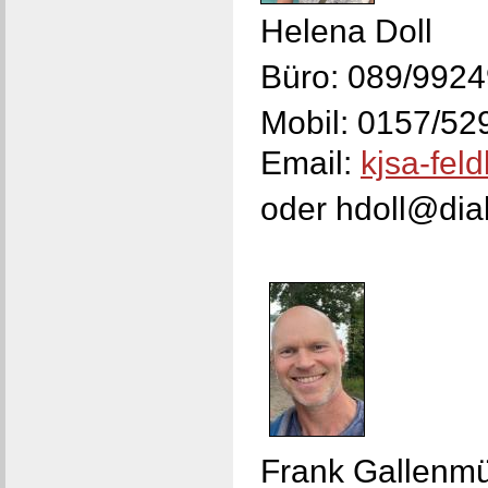
Helena Doll
Büro: 089/992
Mobil: 0157/5
Email:
kjsa-fel
oder hdoll@di
Frank Gallenmü